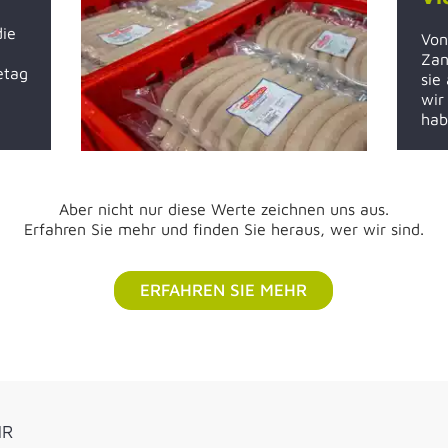
die
Von
Zan
etag
sie
wir
hab
Aber nicht nur diese Werte zeichnen uns aus.
Erfahren Sie mehr und finden Sie heraus, wer wir sind.
ERFAHREN SIE MEHR
HR