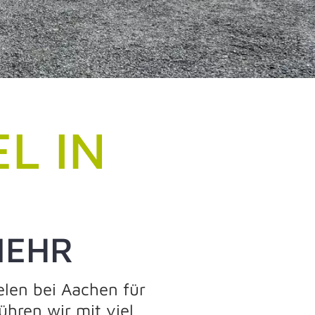
 IN A
MEHR
elen bei Aachen für
hren wir mit viel